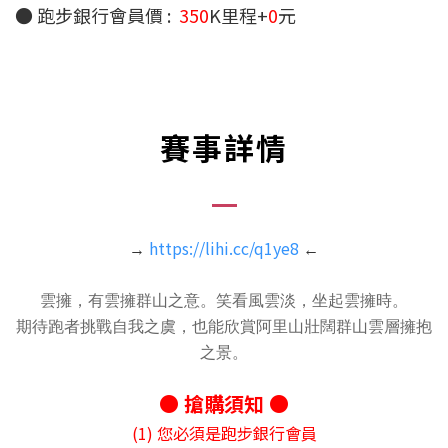
● ​跑步銀行會員價 :
350
K里程+
0
元
賽事詳情
https://lihi.cc/q1ye8
→
←
雲擁，有雲擁群山之意。笑看風雲淡，坐起雲擁時。
期待跑者挑戰自我之虞，也能欣賞阿里山壯闊群山雲層擁抱
之景。
● 搶購須知 ●
(1) 您必須是跑步銀行會員