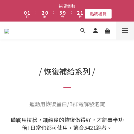
1
2
3
1
6
3
2
補貨倒數
【限時3天】健村水餃補貨檔🥟
0
1
:
2
0
:
5
9
:
2
1
點我補貨
日
時
分
秒
0
1
4
8
1
0
0
3
7
0
2
6
【限時3天】健村水餃補貨檔🥟
1
5
0
4
3
2
1
/ 恢復補給系列 /
0
運動用恢復蛋白/B群電解發泡錠
備戰馬拉松，訓練後的恢復做得好，才能事半功
倍! 日常也都可使用，適合5421跑者。