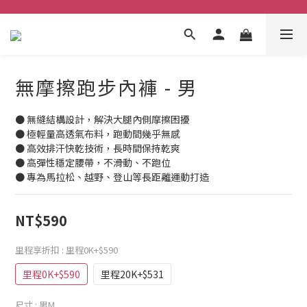
無摩擦跑步內褲 - 男
● 無縫結構設計，解決大腿內側摩擦困擾
● 極輕量高透氣布料，跑動間幾乎無感
● 高效排汗快乾技術，長時間保持乾爽
● 高彈性穩定腰帶，不滑動、不跑位
● 專為馬拉松、越野、登山等長距離運動打造
NT$590
里程享折扣
: 里程0K+$590
里程0K+$590
里程20K+$531
尺寸
: 男M