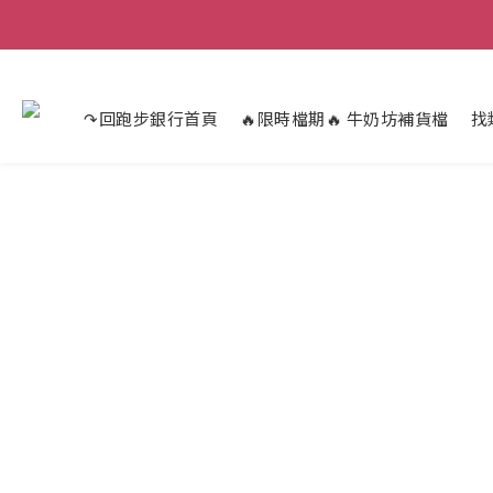
↷回跑步銀行首頁
🔥限時檔期🔥 牛奶坊補貨檔
找