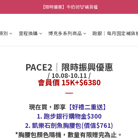
【限時優惠】牛奶坊🐮補貨檔
類別
里程換購
博克多系列商品
跑銀｜每月固定補貨
PACE2│
限時振興優惠
/ 10.08-10.11 /
會員價 15K+$6380
現在買，即享
【好禮二重送】
1. 跑步銀行購物金$300
2. 凱樂石劍魚胸腰包(價值$761)
*胸腰包顏色隨機，數量有限贈完為止。