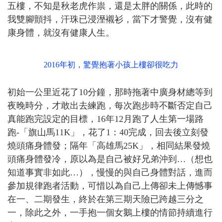
五樓，不知是秋老虎作祟，還是太胖的關係，此時的
我雙腳顫抖，汗珠已浸溼襯衫，當下才警覺，沒有健
康身體，就沒有健康人生。
2016年初，驚覺抱著小孩上樓卻很吃力
初始一公里近花了10分鐘，那時拖著中廣身材總等到
夜晚時分，才敢出去練跑，每次跑步時不斷否定自己
真能跑完設定的目標，16年12月跑了人生第一場路
跑-「旗山馬11K」，花了1：40完成，回去後立刻發
燒頭痛身體發；隔年「高雄馬25K」，相同結果發燒
頭痛身體發冷，原以為是自己被好兄弟沖到…（想也
知道事實非如此…），慢慢的與自己身體對話，進而
參加規律跑者活動，可惜以為自己上傳卻未上傳憾事
在一、二期發生，終於在第三期天險已跨越三分之
一，除此之外，一手抱一個女鵝上樓的情節持續進行