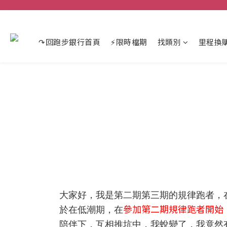
↷回跑步銀行首頁
⚡限時檔期
找類別
里程換
大家好，我是第二期第三期的規律跑者，
參加第二期規律跑者開始
於在低潮期，在
陪伴下，互相推坑中，我蛻變了，我竟然