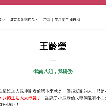
購
博克多系列商品
跑銀｜每月固定補貨檔
王齡瑩
/我南八組，我驕傲/
在還沒加入規律跑者前我本來就是一個很愛跑的人，只是
，我的生活大大改變了
，認識了小鹿老倫夫妻倆還有小白
有粉絲耶！