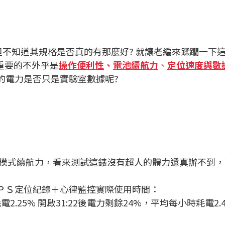
，但不知道其規格是否真的有那麼好? 就讓老編來蹂躪一下這
重要的不外乎是
操作便利性
、
電池續航力
、
定位速度與數
的電力是否只是實驗室數據呢?
GPS模式續航力，看來測試這錶沒有超人的體力還真辦不
ＰＳ定位紀錄＋心律監控實際使用時間：
2.25% 開啟31:22後電力剩餘24%，平均每小時耗電2.