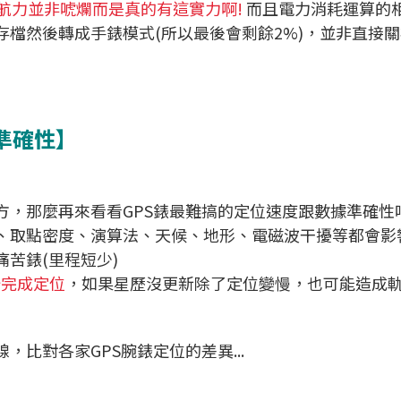
續航力並非唬爛而是真的有這實力啊!
而且電力消耗運算的
檔然後轉成手錶模式(所以最後會剩餘2%)，並非直接關
準確性】
，那麼再來看看GPS錶最難搞的定位速度跟數據準確性吧
、取點密度、演算法、天候、地形、電磁波干擾等都會影
痛苦錶(里程短少)
3秒完成定位
，如果星歷沒更新除了定位變慢，也可能造成
比對各家GPS腕錶定位的差異...