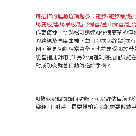
可選擇的運動選項超多：跑步/跑步機/越野
場雙板/雪場單板/越野滑雪/登山滑雪/組
作更便捷。軌跡檔可透過APP很簡單的傳
的路線及高度曲線，並可切換起終點(換
例，算是功能相當齊全。也許是受限於螢
能當指北針用了! 另外偏離軌跡提醒只
對成功後就會自動傳送給手機。
AI教練是個很酷的功能，可以評估目前
樂趣吧! 附帶一提要體驗這功能需要佩戴