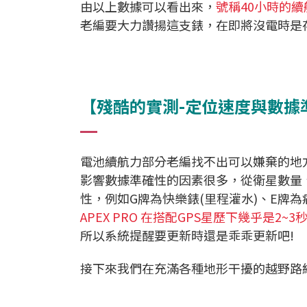
由以上數據可以看出來，
號稱40小時的
老編要大力讚揚這支錶，在即將沒電時是存
【殘酷的實測-定位速度與數據
電池續航力部分老編找不出可以嫌棄的地方
影響數據準確性的因素很多，從衛星數量
性，例如G牌為快樂錶(里程灌水)、E牌為
APEX PRO 在搭配GPS星歷下幾乎是2~
所以系統提醒要更新時還是乖乖更新吧!
接下來我們在充滿各種地形干擾的越野路線，