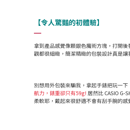
【令人驚豔的初體驗】
拿到產品感覺像顆銀色魔術方塊，打開後發
觀都很細緻，簡潔精緻的包裝設計真是讓
別想用外包裝來騙我，拿起手錶把玩一下，真
航力，錶重卻只有59g!
居然比 CASIO
柔軟耶，戴起來很舒適不會有刮手腕的感