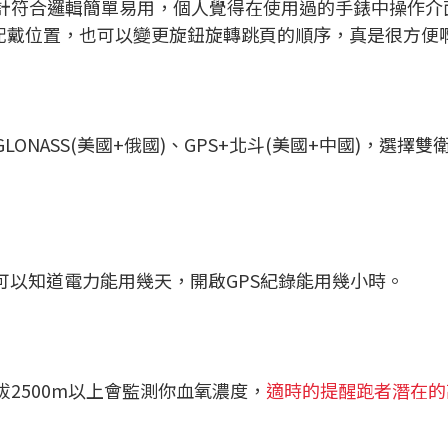
計符合邏輯簡單易用，個人覺得在使用過的手錶中操作介
配戴位置，也可以變更旋鈕旋轉跳頁的順序，真是很方便啊
+GLONASS(美國+俄國)、GPS+北斗(美國+中國)，
可以知道電力能用幾天，開啟GPS紀錄能用幾小時。
2500m以上會監測你血氧濃度，
適時的提醒跑者潛在的