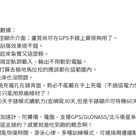
格數據：
色的觸控顯示介面：畫質尚可在GPS手錶上算很夠用了。
刮傷效果很不錯。
起來紮實又這麼輕。
搞定軌跡載入、輸出不用動到電腦。
：沒打算去極地馬拉松的應該都在這範圍內。
洗澡也沒問題。
過充電孔在錶背面，勢必不能戴在手上充電（不過這電力
勢必只能用原廠線材了！
，30天手錶模式續航力(官網寫30天,但是手錶顯示可待機
速計、陀螺儀、羅盤、支援GPS/GLONASS/北斗衛
這支錶的？感覺就是吃到飽的概念啊！
體能恢復時間、游泳心律、多種訓練模式、可連接周邊運動