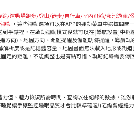
跑/運動場跑步/登山/徒步/自行車/室內飛輪/泳池游泳/
合運動
，這些運動選項可以在APP的運動菜單中選擇關閉一
送到手錶裡，在啟動運動模式後就可以在[導航設置]中
行進方向)、地圖方向、距離提醒及偏離軌跡提醒，導航軌
幕解析度或是記憶體容量，地圖畫面無法載入地形或街道
能在固定的距離，不能調整也是有點可惜。軌跡紀錄需要傳
的體力值、體力恢復所需時間、查詢以往記錄的數據，雖然
著睡覺讓手錶監控睡眠品質才會比較準確喔!(老編曾經體力