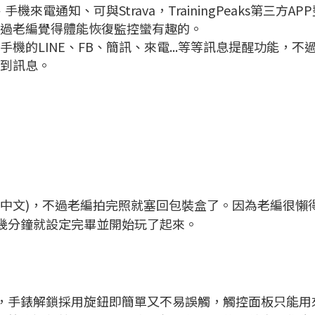
機來電通知、可與Strava，TrainingPeaks第三
過老編覺得體能恢復監控蠻有趣的。
的LINE、FB、簡訊、來電...等等訊息提醒功能，不過要
到訊息。
中文)，不過老編拍完照就塞回包裝盒了。因為老編很懶得
幾分鐘就設定完畢並開始玩了起來。
，手錶解鎖採用旋鈕即簡單又不易誤觸，觸控面板只能用