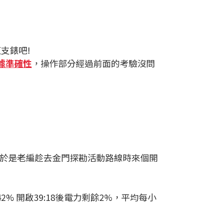
支錶吧!
據準確性
，操作部分經過前面的考驗沒問
到，於是老編趁去金門探勘活動路線時來個開
42% 開啟39:18後電力剩餘2%，平均每小