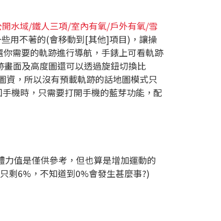
公開水域/鐵人三項/室內有氧/戶外有氧/雪
些用不著的(會移動到[其他]項目)，讓操
挑選你需要的軌跡進行導航，手錶上可看軌跡
跡畫面及高度圖還可以透過旋鈕切換比
圖資，所以沒有預載軌跡的話地圖模式只
回手機時，只需要打開手機的藍芽功能，配
體力值是僅供參考，但也算是增加運動的
只剩6%，不知道到0%會發生甚麼事?)