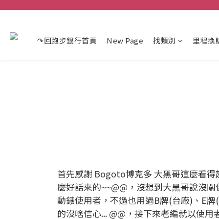
↷回跑步銀行首頁
New Page
找類別
里程換
首先感謝 Bogoto博克多 大黑哥這麼看得
麼好話來的~~@@，沒想到大黑哥說沒關
動錶使用者，不過也用過B牌(台廠)、E牌(
的沒啥信心... @@，接下來老編就以使