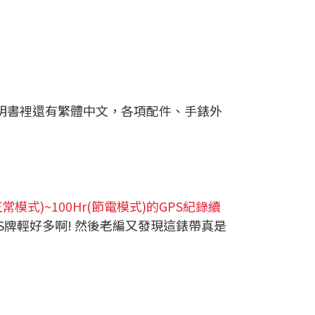
說明書裡還有繁體中文，各項配件、手錶外
正常模式)~100Hr(節電模式)的GPS紀錄續
牌/S牌輕好多啊! 然後老編又發現這錶帶真是