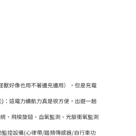
怪獸好像也用不著邊充邊用），但是充電
60天)：這電力續航力真是很方便，出遊一趟
星系統、飛梭旋鈕、血氧監測、光脈衝氧監測
監控設備(心律帶/踏頻傳感器/自行車功