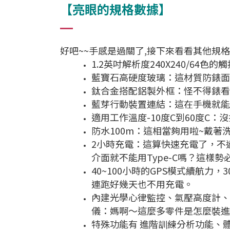
【亮眼的規格數據】
好吧~~手感是過關了,接下來看看其他規
1.2英吋解析度240X240/64
藍寶石高硬度玻璃：這材質防錶面
鈦合金搭配鋁製外框：怪不得錶看
藍芽行動裝置連結：這在手機就能
適用工作溫度-10度C到60度C
防水100m：這相當夠用啦~戴著
2小時充電：這算快速充電了，不
介面就不能用Type-C嗎？這樣
40~100小時的GPS模式續航力
連跑好幾天也不用充電。
內建光學心律監控、氣壓高度計、加
儀：媽啊～這麼多零件是怎麼裝進
特殊功能有 進階訓練分析功能、