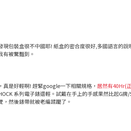
現包裝盒很不中國耶! 紙盒的密合度很好,多國語言的
我有被驚豔到。
是好輕啊! 趕緊google一下相關規格，
居然有40Hr(
 G-SHOCK 系列電子錶還輕。試戴在手上的手感果然比起G
覺，然後錶帶就被老編蹂躪了。