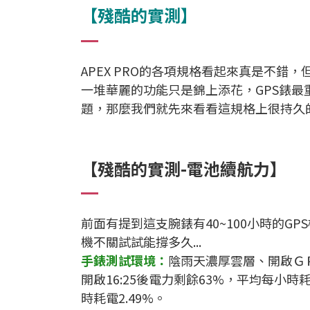
【殘酷的實測】
APEX PRO的各項規格看起來真是不錯
一堆華麗的功能只是錦上添花，GPS錶最
題，那麼我們就先來看看這規格上很持久
【殘酷的實測-電池續航力】
前面有提到這支腕錶有40~100小時的
機不關試試能撐多久...
手錶測試環境：
陰雨天濃厚雲層、開啟Ｇ
開啟16:25後電力剩餘63%，平均每小時耗電
時耗電2.49%。