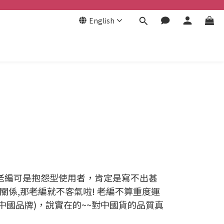
English
but 老編可是抱怨型使用者，肯定是寫不出甚
關係,那老編就不客氣啦! 老編不算重度運
S(中國品牌)，說實在的~~對中國貨的品質真