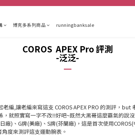
購
博克多系列商品
runningbanksale
COROS APEX Pro 評測
-泛泛-
起老編,讓老編來寫這支 COROS APEX PRO 的測評，
係，就照實寫一字不改!!好吧~既然大黑哥這麼霸氣的說沒
日廠)、G牌(美廠)、S牌(芬蘭廠)，這是首次使用CORO
用者角度來測評這支運動腕表。