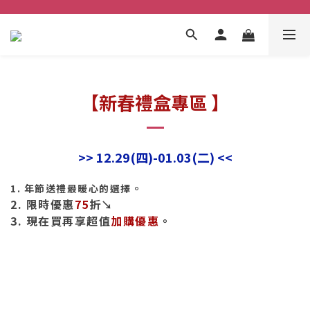
【新春禮盒專區 】
>> 12.29(四)-01.03(二) <<
1. 年節送禮最暖心的選擇。
2.
限時優惠
75
折↘
3. 現在買再享超值
加購優惠
。